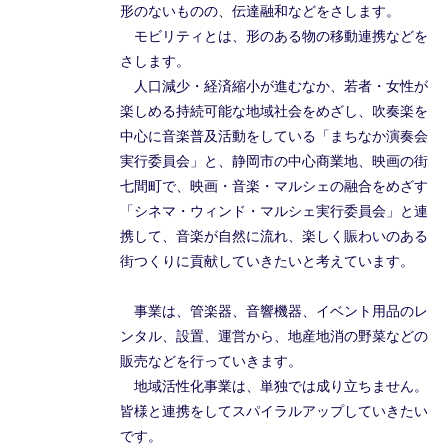
形のないものの、伝達融和などをさします。
モビリティとは、形のある物の移動連携などを
さします。
人口減少・経済縮小が進むなか、若者・女性が
楽しめる持続可能な地域社会をめざし、吹奏楽を
中心に音楽普及活動をしている「まちなか演奏会
実行委員会」と、静岡市の中心商業地、映画の街
七間町で、映画・音楽・マルシェの融合をめざす
「シネマ・ウィンド・マルシェ実行委員会」と連
携して、音楽が自然に流れ、楽しく賑わいのある
街つくりに貢献していきたいと考えています。
事業は、管楽器、音響機器、イベント用品のレ
ンタル、設置、運営から、地産地消の野菜などの
販売などを行っていきます。
地域活性化事業は、単独では成り立ちません。
皆様と連携をしてスパイラルアップしていきたい
です。