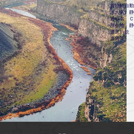
貨物軽自動
法人名 静
通称名 Ｃ
所在地 静
運送約款 
運賃等 