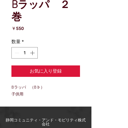
Bラッパ ２
巻
価
￥550
格
数量
*
お気に入り登録
Bラッパ （B♭）
子供用
​静岡コミュニティ・アンド・モビリティ株式
会社