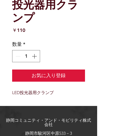
投光器用クラ
ンプ
価
￥110
格
数量
*
お気に入り登録
LED投光器用クランプ
​静岡コミュニティ・アンド・モビリティ株式
会社
​静岡市駿河区中原533－3